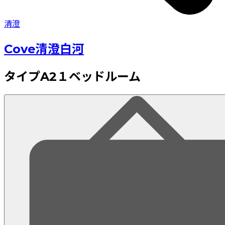
清澄
Cove清澄白河
タイプA2１ベッドルーム