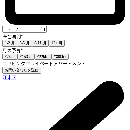
滞在期間
*
1-2
月
3-5
月
6-11
月
12+
月
月の予算
*
¥75k+
¥150k+
¥225k+
¥300k+
コリビング
プライベートアパートメント
お問い合わせを送信
江東区