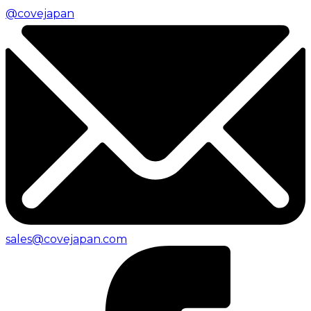
@covejapan
sales@covejapan.com