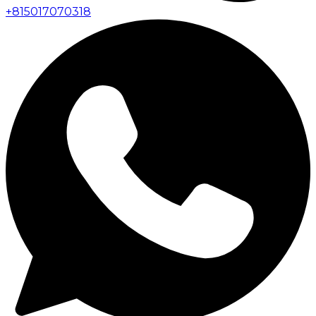
+
815017070318